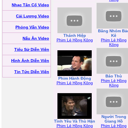
Nhạc Tân Cổ Video
Cải Lương Video
Phỏng Vấn Video
Băng Nhóm Bả
Thánh Hiệp
Kê
Nấu Ăn Video
Phim Lẻ Hồng Kông
Phim Lẻ Hồng
Kông
Tiểu Sử Diễn Viên
Hình Ảnh Diễn Viên
Tin Tức Diễn Viên
Báo Thù
Phim Hành Động
Phim Lẻ Hồng
Phim Lẻ Hồng Kông
Kông
Người Trong
Tình Yêu Và Thù Hận
Giang Hồ
Phim Lẻ Hồng Kông
Phim Lẻ Hồng