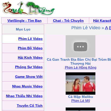
VietSingle - Tìm Bạn
Chat - Trò Chuyện
Hát Karao
Phim Lẻ Video »
A
Mục Lục
Phim Lẽ Video
Phim Bộ Video
Hài Kịch Video
Cả Gan Tranh Địa Bàn Chị Đại Trùm B
Thượng Hải
Phóng Sự Video
Phim Lẻ Hồng Kông
Game Show Việt
Nhạc Music Video
Nhạc Thiếu Nhi Video
Cá Mập Malibu
Phim Lẻ Mỹ
Truyện Cổ Tích