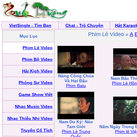
VietSingle - Tìm Bạn
Chat - Trò Chuyện
Hát Karao
Phim Lẻ Video »
A
Mục Lục
Phim Lẽ Video
Phim Bộ Video
Hài Kịch Video
Nàng Công Chúa
Nam Bắc Th
Và Hạt Đậu
Phóng Sự Video
Phim Lẻ Hồ
Phim Batu
Game Show Việt
Nhạc Music Video
Nhạc Thiếu Nhi Video
Nam Du Ký: Náo
Tam Giới
Năm Ngày Trong 
Truyện Cổ Tích
Phim Lẻ Trung
Phim lẻ Vi
Quốc