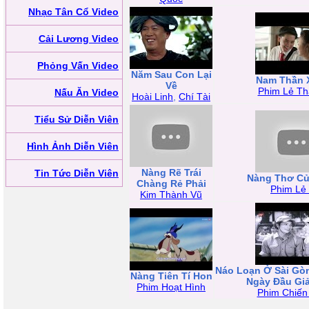
Nhạc Tân Cổ Video
Cải Lương Video
Phỏng Vấn Video
Năm Sau Con Lại
Nam Thần 
Về
Phim Lẻ Th
Nấu Ăn Video
Hoài Linh
,
Chí Tài
Tiểu Sử Diễn Viên
Hình Ảnh Diễn Viên
Nàng Rẽ Trái
Tin Tức Diễn Viên
Nàng Thơ Củ
Chàng Rẻ Phải
Phim Lẻ
Kim Thành Vũ
Náo Loạn Ở Sài Gò
Nàng Tiên Tí Hon
Ngày Đầu Gi
Phim Hoạt Hình
Phim Chiến