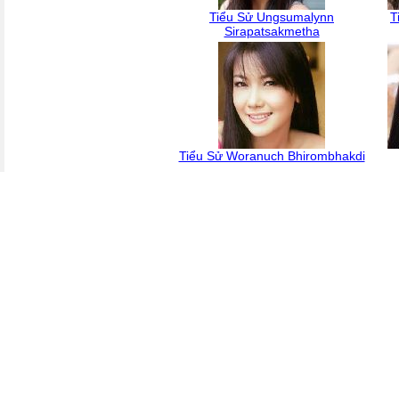
Tiểu Sử Ungsumalynn
T
Sirapatsakmetha
Tiểu Sử Woranuch Bhirombhakdi