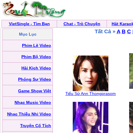
VietSingle - Tìm Bạn
Chat - Trò Chuyện
Hát Karao
Tất Cả »
A
B
C
Mục Lục
Phim Lẽ Video
Phim Bộ Video
Hài Kịch Video
Phóng Sự Video
Game Show Việt
Tiểu Sử Ann Thongprasom
Nhạc Music Video
Nhạc Thiếu Nhi Video
Truyện Cổ Tích