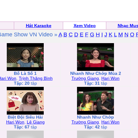
Hát Karaoke
Xem Video
Nhạc Mus
Game Show VN Video »
A
B
C
D
E
F
G
H
I
J
K
L
M
N
O
Bố Là Số 1
Nhanh Như Chớp Mùa 2
Hari Won
,
Trịnh Thăng Bình
Trường Giang
,
Hari Won
Tập: 20
tập
Tập: 31
tập
Biệt Đội Siêu Hài
Nhanh Như Chớp
Hari Won
,
Lê Giang
Trường Giang
,
Hari Won
Tập: 67
tập
Tập: 42
tập