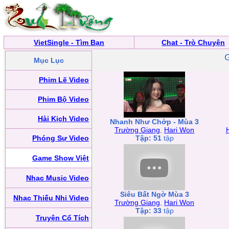
VietSingle - Tìm Bạn
Chat - Trò Chuyện
Mục Lục
Phim Lẽ Video
Phim Bộ Video
Hài Kịch Video
Nhanh Như Chớp - Mùa 3
Trường Giang
,
Hari Won
Phóng Sự Video
Tập: 51
tập
Game Show Việt
Nhạc Music Video
Siêu Bất Ngờ Mùa 3
Nhạc Thiếu Nhi Video
Trường Giang
,
Hari Won
Tập: 33
tập
Truyện Cổ Tích