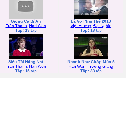
Giọng Ca Bí Ẩn
Là Vợ Phải Thế 2018
Trấn Thành
,
Hari Won
Việt Hương
,
Đại Nghĩa
Tập: 13
tập
Tập: 13
tập
Siêu Tài Năng Nhí
Nhanh Như Chớp Mùa 5
Trấn Thành
,
Hari Won
Hari Won
,
Trường Giang
Tập: 15
tập
Tập: 33
tập