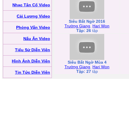
Nhạc Tân Cổ Video
Cải Lương Video
Siêu Bất Ngờ 2016
Trường Giang
,
Hari Won
Phỏng Vấn Video
Tập: 26
tập
Nấu Ăn Video
Tiểu Sử Diễn Viên
Hình Ảnh Diễn Viên
Siêu Bất Ngờ Mùa 4
Trường Giang
,
Hari Won
Tập: 27
tập
Tin Tức Diễn Viên