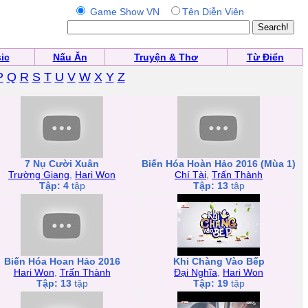
Game Show VN
Tên Diễn Viên
ic
Nấu Ăn
Truyện & Thơ
Từ Điển
P
Q
R
S
T
U
V
W
X
Y
Z
7 Nụ Cười Xuân
Biến Hóa Hoàn Hảo 2016 (Mùa 1)
Trường Giang
,
Hari Won
Chí Tài
,
Trấn Thành
Tập: 4
tập
Tập: 13
tập
Biến Hóa Hoan Hảo 2016
Khi Chàng Vào Bếp
Hari Won
,
Trấn Thành
Đại Nghĩa
,
Hari Won
Tập: 13
tập
Tập: 19
tập