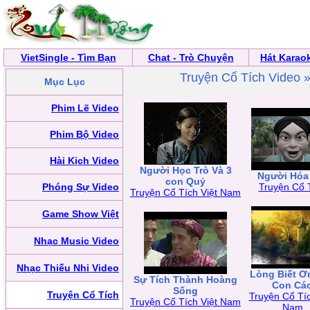
VietSingle - Tìm Bạn
Chat - Trò Chuyện
Hát Karao
Truyện Cổ Tích Video 
Mục Lục
Phim Lẽ Video
Phim Bộ Video
Hài Kịch Video
Người Học Trò Và 3
Người Hóa
con Quỷ
Phóng Sự Video
Truyện Cổ 
Truyện Cổ Tích Việt Nam
Game Show Việt
Nhạc Music Video
Nhạc Thiếu Nhi Video
Lòng Biết Ơ
Sự Tích Thành Hoàng
Con Cá
Sống
Truyện Cổ Tích
Truyện Cổ Tíc
Truyện Cổ Tích Việt Nam
Nam