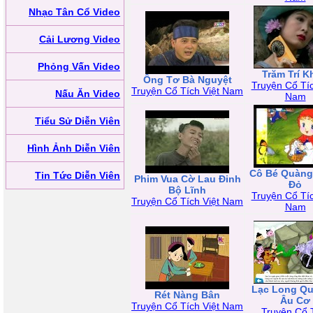
Nhạc Tân Cổ Video
Cải Lương Video
Phỏng Vấn Video
Trăm Trí 
Ông Tơ Bà Nguyệt
Truyện Cổ Tíc
Truyện Cổ Tích Việt Nam
Nấu Ăn Video
Nam
Tiểu Sử Diễn Viên
Hình Ảnh Diễn Viên
Cô Bé Quàng
Tin Tức Diễn Viên
Phim Vua Cờ Lau Đinh
Đỏ
Bộ Lĩnh
Truyện Cổ Tíc
Truyện Cổ Tích Việt Nam
Nam
Lạc Long Qu
Rét Nàng Bân
Âu Cơ
Truyện Cổ Tích Việt Nam
Truyện Cổ 