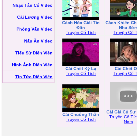
Nhạc Tân Cổ Video
Cải Lương Video
Cách Hóa Giải Tin
Cách Khiến Ch
Đồn
Nhà Sớ
Phỏng Vấn Video
Truyện Cổ Tích
Truyện Cổ T
Nấu Ăn Video
Tiểu Sử Diễn Viên
Hình Ảnh Diễn Viên
Cái Chết Kỳ Lạ
Cái Chết 
Truyện Cổ Tích
Truyện Cổ T
Tin Tức Diễn Viên
Cái Giá Củ Sự
Cái Chuông Thần
Truyện Cổ Tíc
Truyện Cổ Tích
Nam