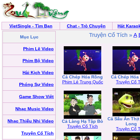
VietSingle - Tìm Bạn
Chat - Trò Chuyện
Hát Karao
Truyện Cổ Tích »
A
Mục Lục
Phim Lẽ Video
Phim Bộ Video
Hài Kịch Video
Cá Chép Hóa Rồng
Cá Chép Hóa
Phim Lẻ Trung Quốc
Truyện Cổ T
Phóng Sự Video
Game Show Việt
Nhạc Music Video
Cá Sấu Ăn Thị
Nhạc Thiếu Nhi Video
Cả Làng Hạ Tập Bò
Long
Truyện Cổ Tích
Truyện Cổ T
Truyện Cổ Tích