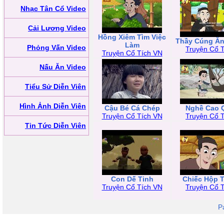
Nhạc Tân Cổ Video
Cải Lương Video
Hồng Xiêm Tìm Việc
Thầy Cúng Ă
Làm
Phỏng Vấn Video
Truyện Cổ T
Truyện Cổ Tích VN
Nấu Ăn Video
Tiểu Sử Diễn Viên
Hình Ảnh Diễn Viên
Cậu Bé Cá Chép
Nghề Cao 
Truyện Cổ Tích VN
Truyện Cổ T
Tin Tức Diễn Viên
Con Dế Tinh
Chiếc Hộp 
Truyện Cổ Tích VN
Truyện Cổ T
P