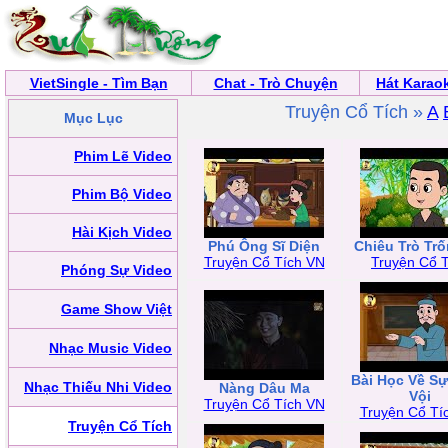
VietSingle - Tìm Bạn
Chat - Trò Chuyện
Hát Karao
Truyện Cổ Tích »
A
Mục Lục
Phim Lẽ Video
Phim Bộ Video
Hài Kịch Video
Phú Ông Sĩ Diện
Chiêu Trò Tr
Truyện Cổ Tích VN
Truyện Cổ T
Phóng Sự Video
Game Show Việt
Nhạc Music Video
Bài Học Về S
Nhạc Thiếu Nhi Video
Nàng Dâu Ma
Vội
Truyện Cổ Tích VN
Truyện Cổ Tí
Truyện Cổ Tích