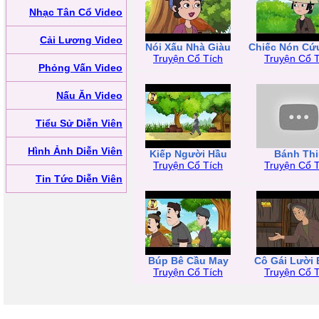
Nhạc Tân Cổ Video
Cải Lương Video
Nói Xấu Nhà Giàu
Chiếc Nón Cứ
Truyện Cổ Tích
Truyện Cổ T
Phỏng Vấn Video
Nấu Ăn Video
Tiểu Sử Diễn Viên
Hình Ảnh Diễn Viên
Kiếp Người Hầu
Bánh Thi
Truyện Cổ Tích
Truyện Cổ T
Tin Tức Diễn Viên
Búp Bê Cầu May
Cô Gái Lười 
Truyện Cổ Tích
Truyện Cổ T