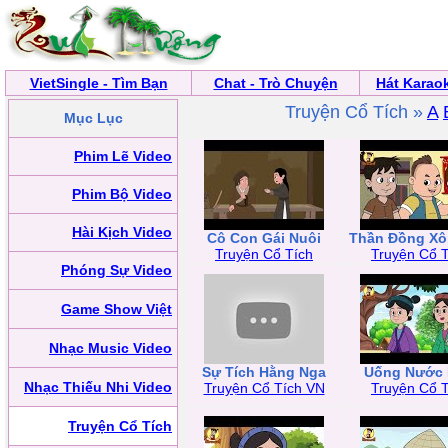
VietSingle - Tìm Bạn
Chat - Trò Chuyện
Hát Karao
Truyện Cổ Tích »
A
Mục Lục
Phim Lẽ Video
Phim Bộ Video
Hài Kịch Video
Cô Con Gái Nuôi
Thần Đồng Xô
Truyện Cổ Tích
Truyện Cổ T
Phóng Sự Video
Game Show Việt
Nhạc Music Video
Sự Tích Hằng Nga
Uống Nước
Nhạc Thiếu Nhi Video
Truyện Cổ Tích VN
Truyện Cổ T
Truyện Cổ Tích