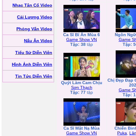
Nhạc Tân Cổ Video
Cải Lương Video
Phỏng Vấn Video
Ca Sĩ Bí Ẩn Mùa 6
Ngôn Ngữ
Game Show VN
Game S
Nấu Ăn Video
Tập: 38
tập
Tập: 5
Tiểu Sử Diễn Viên
Hình Ảnh Diễn Viên
Tin Tức Diễn Viên
Chị Đẹp Đạp 
Quýt Làm Cam Chịu
20
Sơn Thạch
Game S
Tập: 77
tập
Tập: 1
Ca Sĩ Mặt Nạ Mùa
Chiến Bin
Game Show VN
Puka
,
Lâ