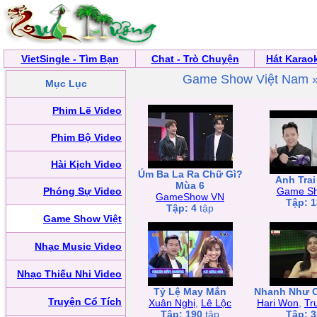
VietSingle - Tìm Bạn
Chat - Trò Chuyện
Hát Karao
Game Show Việt Nam 
Mục Lục
Phim Lẽ Video
Phim Bộ Video
Hài Kịch Video
Úm Ba La Ra Chữ Gì?
Anh Trai
Mùa 6
Phóng Sự Video
Game S
GameShow VN
Tập: 1
Tập: 4
tập
Game Show Việt
Nhạc Music Video
Nhạc Thiếu Nhi Video
Tỷ Lệ May Mắn
Nhanh Như 
Truyện Cổ Tích
Xuân Nghị
,
Lê Lộc
Hari Won
,
Tr
Tập: 190
tập
Tập: 3