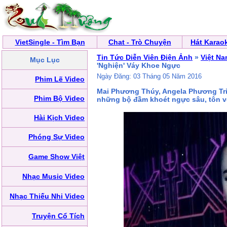
VietSingle - Tìm Bạn
Chat - Trò Chuyện
Hát Karao
Tin Tức Diễn Viên Điện Ảnh
»
Việt N
Mục Lục
'Nghiện' Váy Khoe Ngực
Ngày Đăng: 03 Tháng 05 Năm 2016
Phim Lẽ Video
Mai Phương Thúy, Angela Phương Trin
Phim Bộ Video
những bộ đầm khoét ngực sâu, tôn v
Hài Kịch Video
Phóng Sự Video
Game Show Việt
Nhạc Music Video
Nhạc Thiếu Nhi Video
Truyện Cổ Tích