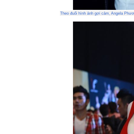
Theo đuổi hình ảnh gợi cảm, Angela Phươn