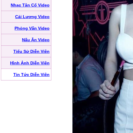
Nhạc Tân Cổ Video
Cải Lương Video
Phỏng Vấn Video
Nấu Ăn Video
Tiểu Sử Diễn Viên
Hình Ảnh Diễn Viên
Tin Tức Diễn Viên