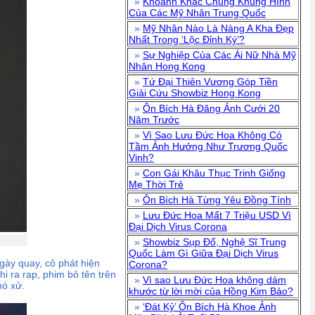
»
Khoảnh Khắc Chung Khung Hình
Của Các Mỹ Nhân Trung Quốc
»
Mỹ Nhân Nào Là Nàng A Kha Đẹp
Nhất Trong ‘Lộc Đỉnh Ký’?
»
Sự Nghiệp Của Các Ái Nữ Nhà Mỹ
Nhân Hong Kong
»
Tứ Đại Thiên Vương Góp Tiền
Giải Cứu Showbiz Hong Kong
»
Ôn Bích Hà Đăng Ảnh Cưới 20
Năm Trước
»
Vì Sao Lưu Đức Hoa Không Có
Tầm Ảnh Hưởng Như Trương Quốc
Vinh?
»
Con Gái Khâu Thục Trinh Giống
Mẹ Thời Trẻ
»
Ôn Bích Hà Từng Yêu Đồng Tính
»
Lưu Đức Hoa Mất 7 Triệu USD Vì
Đại Dịch Virus Corona
»
Showbiz Sụp Đổ, Nghệ Sĩ Trung
Quốc Làm Gì Giữa Đại Dịch Virus
gày quay, cô phát hiện
Corona?
i ra rạp, phim bỏ tên trên
»
Vì sao Lưu Đức Hoa không dám
hó xử.
khước từ lời mời của Hồng Kim Bảo?
»
‘Đát Kỷ’ Ôn Bích Hà Khoe Ảnh