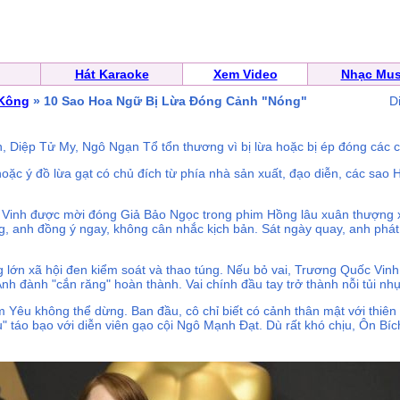
Hát Karaoke
Xem Video
Nhạc Mus
Kông
» 10 Sao Hoa Ngữ Bị Lừa Đóng Cảnh "Nóng"
D
 Diệp Tử My, Ngô Ngạn Tổ tổn thương vì bị lừa hoặc bị ép đóng các c
hoặc ý đồ lừa gạt có chủ đích từ phía nhà sản xuất, đạo diễn, các sa
Vinh được mời đóng Giả Bảo Ngọc trong phim Hồng lâu xuân thượng xu
g, anh đồng ý ngay, không cân nhắc kịch bản. Sát ngày quay, anh phát
g lớn xã hội đen kiểm soát và thao túng. Nếu bỏ vai, Trương Quốc Vin
h đành "cắn răng" hoàn thành. Vai chính đầu tay trở thành nỗi tủi nhục
m Yêu không thể dừng. Ban đầu, cô chỉ biết có cảnh thân mật với thi
u" táo bạo với diễn viên gạo cội Ngô Mạnh Đạt. Dù rất khó chịu, Ôn Bí