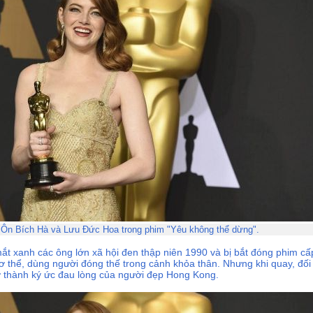
 Ôn Bích Hà và Lưu Đức Hoa trong phim "Yêu không thể dừng".
ắt xanh các ông lớn xã hội đen thập niên 1990 và bị bắt đóng phim cấp
ơ thể, dùng người đóng thế trong cảnh khỏa thân. Nhưng khi quay, đối
 thành ký ức đau lòng của người đẹp Hong Kong.