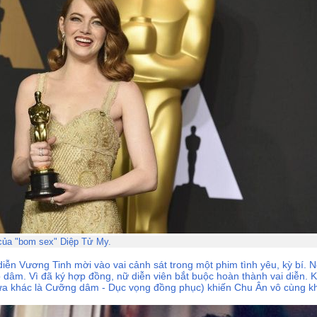
của "bom sex" Diệp Tử My.
n Vương Tinh mời vào vai cảnh sát trong một phim tình yêu, kỳ bí. N
dâm. Vì đã ký hợp đồng, nữ diễn viên bắt buộc hoàn thành vai diễn. Kh
tựa khác là Cưỡng dâm - Dục vọng đồng phục) khiến Chu Ân vô cùng k