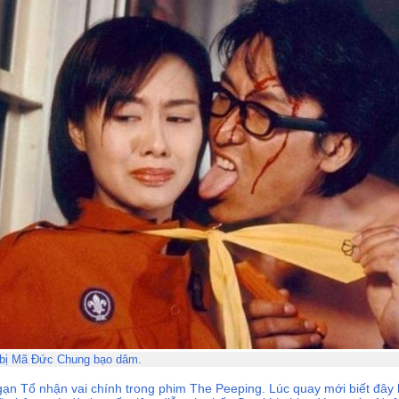
bị Mã Đức Chung bạo dâm.
n Tổ nhận vai chính trong phim The Peeping. Lúc quay mới biết đây là