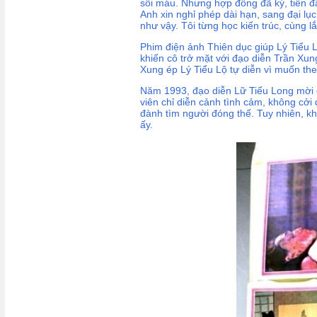
sôi máu. Nhưng hợp đồng đã ký, tiền đ
Anh xin nghỉ phép dài hạn, sang đại lụ
như vậy. Tôi từng học kiến trúc, cùng lắm
Phim điện ảnh Thiên dục giúp Lý Tiểu L
khiến cô trở mặt với đạo diễn Trần Xun
Xung ép Lý Tiểu Lộ tự diễn vì muốn the
Năm 1993, đạo diễn Lữ Tiểu Long mời 
viên chỉ diễn cảnh tình cảm, không cởi
đành tìm người đóng thế. Tuy nhiên, kh
ấy.