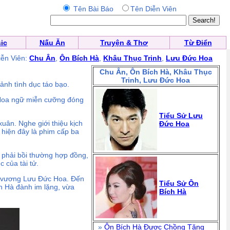
Tên Bài Báo
Tên Diễn Viên
ic
Nấu Ăn
Truyện & Thơ
Từ Điển
iễn Viên:
Chu Ân
,
Ôn Bích Hà
,
Khâu Thục Trinh
,
Lưu Đức Hoa
Chu Ân, Ôn Bích Hà, Khâu Thục
Trinh, Lưu Đức Hoa
ảnh tình dục táo bạo.
o Hoa ngữ miễn cưỡng đóng
Tiểu Sử Lưu
ân. Nghe giới thiệu kịch
Đức Hoa
 hiện đây là phim cấp ba
h phải bồi thường hợp đồng,
 của tài tử.
ên vương Lưu Đức Hoa. Đến
Tiểu Sử Ôn
ch Hà đành im lặng, vừa
Bích Hà
»
Ôn Bích Hà Được Chồng Tặng