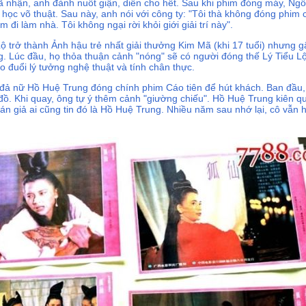
ã nhận, anh đành nuốt giận, diễn cho hết. Sau khi phim đóng máy, Ngô
c học võ thuật. Sau này, anh nói với công ty: "Tôi thà không đóng phim
 đi làm nhà. Tôi không ngại rời khỏi giới giải trí này".
ộ trở thành Ảnh hậu trẻ nhất giải thưởng Kim Mã (khi 17 tuổi) nhưng 
g. Lúc đầu, họ thỏa thuận cảnh "nóng" sẽ có người đóng thế Lý Tiểu L
o đuổi lý tưởng nghệ thuật và tính chân thực.
đả nữ Hồ Huệ Trung đóng chính phim Cáo tiên để hút khách. Ban đầu,
 đồ. Khi quay, ông tự ý thêm cảnh "giường chiếu". Hồ Huệ Trung kiên q
án giả ai cũng tin đó là Hồ Huệ Trung. Nhiều năm sau nhớ lại, cô vẫn 