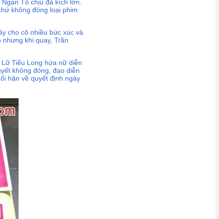
 Ngạn Tổ chịu đả kích lớn.
 chứ không đóng loại phim
gây cho cô nhiều bức xúc và
ộ nhưng khi quay, Trần
 Lữ Tiểu Long hứa nữ diễn
uyết không đóng, đạo diễn
hối hận về quyết định ngày