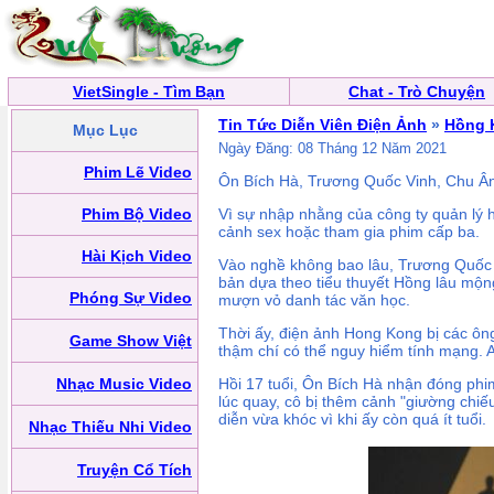
VietSingle - Tìm Bạn
Chat - Trò Chuyện
Tin Tức Diễn Viên Điện Ảnh
»
Hồng 
Mục Lục
Ngày Đăng: 08 Tháng 12 Năm 2021
Phim Lẽ Video
Ôn Bích Hà, Trương Quốc Vinh, Chu Ân,
Phim Bộ Video
Vì sự nhập nhằng của công ty quản lý 
cảnh sex hoặc tham gia phim cấp ba.
Hài Kịch Video
Vào nghề không bao lâu, Trương Quốc 
bản dựa theo tiểu thuyết Hồng lâu mộn
Phóng Sự Video
mượn vỏ danh tác văn học.
Thời ấy, điện ảnh Hong Kong bị các ôn
Game Show Việt
thậm chí có thể nguy hiểm tính mạng. An
Nhạc Music Video
Hồi 17 tuổi, Ôn Bích Hà nhận đóng phi
lúc quay, cô bị thêm cảnh "giường chiế
diễn vừa khóc vì khi ấy còn quá ít tuổi.
Nhạc Thiếu Nhi Video
Truyện Cổ Tích