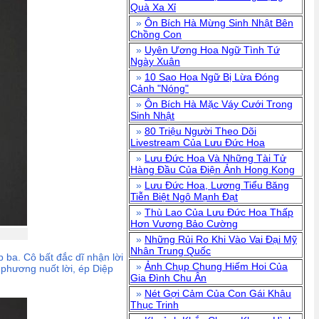
Quà Xa Xỉ
»
Ôn Bích Hà Mừng Sinh Nhật Bên
Chồng Con
»
Uyên Ương Hoa Ngữ Tình Tứ
Ngày Xuân
»
10 Sao Hoa Ngữ Bị Lừa Đóng
Cảnh "Nóng"
»
Ôn Bích Hà Mặc Váy Cưới Trong
Sinh Nhật
»
80 Triệu Người Theo Dõi
Livestream Của Lưu Đức Hoa
»
Lưu Đức Hoa Và Những Tài Tử
Hàng Đầu Của Điện Ảnh Hong Kong
»
Lưu Đức Hoa, Lương Tiểu Băng
Tiễn Biệt Ngô Mạnh Đạt
»
Thù Lao Của Lưu Đức Hoa Thấp
Hơn Vương Bảo Cường
»
Những Rủi Ro Khi Vào Vai Đại Mỹ
Nhân Trung Quốc
 ba. Cô bất đắc dĩ nhận lời
»
Ảnh Chụp Chung Hiếm Hoi Của
 phương nuốt lời, ép Diệp
Gia Đình Chu Ân
»
Nét Gợi Cảm Của Con Gái Khâu
Thục Trinh