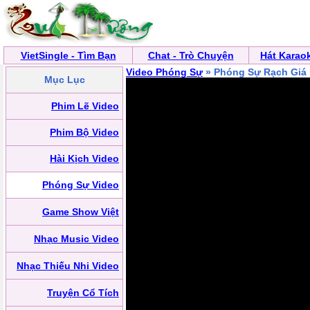
VietSingle - Tìm Bạn
Chat - Trò Chuyện
Hát Karao
Video Phóng Sự
» Phóng Sự Rạch Giá 
Mục Lục
Phim Lẽ Video
Phim Bộ Video
Hài Kịch Video
Phóng Sự Video
Game Show Việt
Nhạc Music Video
Nhạc Thiếu Nhi Video
Truyện Cổ Tích