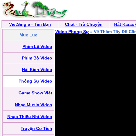
VietSingle - Tìm Bạn
Chat - Trò Chuyện
Hát Karao
Video Phóng Sự
» Về Thăm Tây Đô Cầ
Mục Lục
Phim Lẽ Video
Phim Bộ Video
Hài Kịch Video
Phóng Sự Video
Game Show Việt
Nhạc Music Video
Nhạc Thiếu Nhi Video
Truyện Cổ Tích