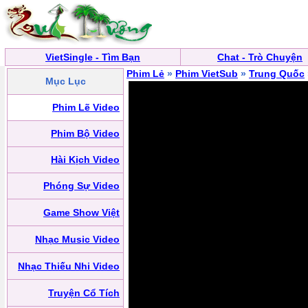
VietSingle - Tìm Bạn
Chat - Trò Chuyện
Phim Lẻ
»
Phim VietSub
»
Trung Quốc
Mục Lục
Phim Lẽ Video
Phim Bộ Video
Hài Kịch Video
Phóng Sự Video
Game Show Việt
Nhạc Music Video
Nhạc Thiếu Nhi Video
Truyện Cổ Tích