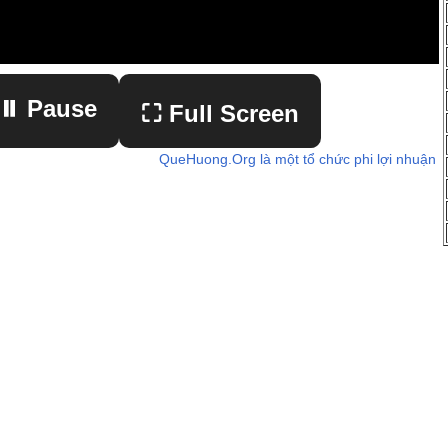
⏸ Pause
⛶ Full Screen
QueHuong.Org là một tổ chức phi lợi nhuận
▶ Play