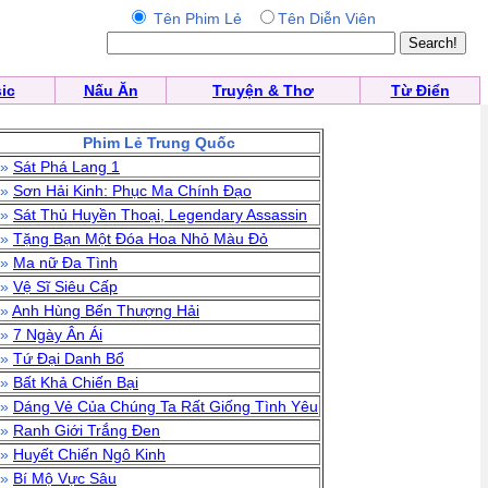
Tên Phim Lẻ
Tên Diễn Viên
ic
Nấu Ăn
Truyện & Thơ
Từ Điển
Phim Lẻ Trung Quốc
»
Sát Phá Lang 1
»
Sơn Hải Kinh: Phục Ma Chính Đạo
»
Sát Thủ Huyền Thoại, Legendary Assassin
»
Tặng Bạn Một Đóa Hoa Nhỏ Màu Đỏ
»
Ma nữ Đa Tình
»
Vệ Sĩ Siêu Cấp
»
Anh Hùng Bến Thượng Hải
»
7 Ngày Ân Ái
»
Tứ Đại Danh Bổ
»
Bất Khả Chiến Bại
»
Dáng Vẻ Của Chúng Ta Rất Giống Tình Yêu
»
Ranh Giới Trắng Đen
»
Huyết Chiến Ngô Kinh
»
Bí Mộ Vực Sâu