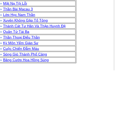
»
Mặt Nạ Tội Lỗi
»
Thần Bài Macau 3
»
Lớp Học Nam Thần
»
Xuyên Không Gặp Tổ Tông
»
Thành Cát Tư Hãn Và Thập Huynh Đệ
»
Quân Tử Tài Ba
»
Thần Thoại Điểu Thần
»
Kỳ Môn Yểm Giáp Sư
»
Cuộc Chiến Đẫm Máu
»
Sóng Gió Thành Phố Cảng
»
Băng Cướp Hoa Hồng Súng