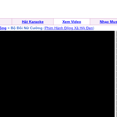
Hát Karaoke
Xem Video
Nhạc Mus
ông
» Bộ Đôi Nữ Cường
(
Phim Hành Động Xã Hội Đen
)