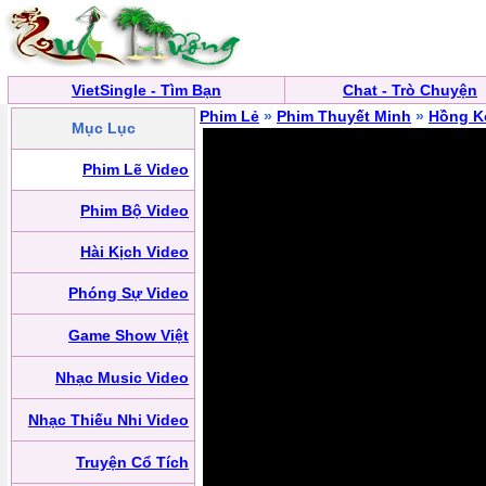
VietSingle - Tìm Bạn
Chat - Trò Chuyện
Phim Lẻ
»
Phim Thuyết Minh
»
Hồng K
Mục Lục
Phim Lẽ Video
Phim Bộ Video
Hài Kịch Video
Phóng Sự Video
Game Show Việt
Nhạc Music Video
Nhạc Thiếu Nhi Video
Truyện Cổ Tích