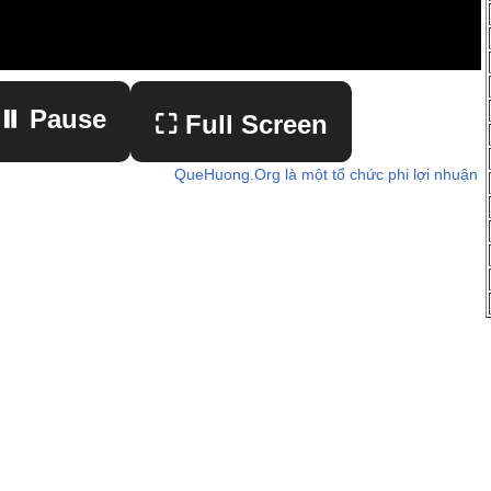
⏸ Pause
⛶ Full Screen
QueHuong.Org là một tổ chức phi lợi nhuận
▶ Play