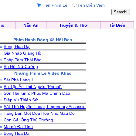
Tên Phim Lẻ
Tên Diễn Viên
ic
Nấu Ăn
Truyện & Thơ
Từ Điển
Phim Hành Động Xã Hội Đen
»
Bông Hoa Dại
»
Gia Nhập Giang Hồ
»
Thập Tam Thái Bảo
»
Bộ Đôi Nữ Cường
Những Phim Lẻ Video Khác
»
Sát Phá Lang 1
»
Bộ Tộc Ăn Thịt Người (Primal)
»
Sơn Hải Kinh: Phục Ma Chính Đạo
»
Điệp Vụ Thiên Sứ
»
Sát Thủ Huyền Thoại, Legendary Assassin
»
Tặng Bạn Một Đóa Hoa Nhỏ Màu Đỏ
»
Con Gái Ông Thủ Trưởng
»
Ma nữ Đa Tình
»
Bông Hoa Dại