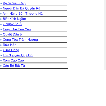
»
Vệ Sĩ Siêu Cấp
»
Người Đàn Bà Quyến Rủ
»
Anh Hùng Bến Thượng Hải
»
Biệt Kích Ngầm
»
7 Ngày Ân Ái
»
Cuộc Đời Của Yến
»
Quyết Đấu 5
»
Cung Tỏa Trầm Hương
»
Rửa Hận
»
Giữa Dòng
»
Lời Nguyền Quỷ Dữ
»
Xóm Cào Cào
»
Cậu Bé Bất Tử