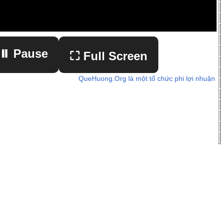
⏸ Pause
⛶ Full Screen
QueHuong.Org là một tổ chức phi lợi nhuận
▶ Play