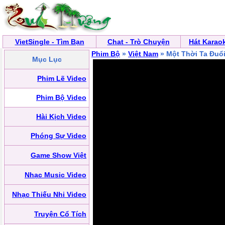
VietSingle - Tìm Bạn
Chat - Trò Chuyện
Hát Karao
Phim Bộ
»
Việt Nam
» Một Thời Ta Đuổ
Mục Lục
Phim Lẽ Video
Phim Bộ Video
Hài Kịch Video
Phóng Sự Video
Game Show Việt
Nhạc Music Video
Nhạc Thiếu Nhi Video
Truyện Cổ Tích