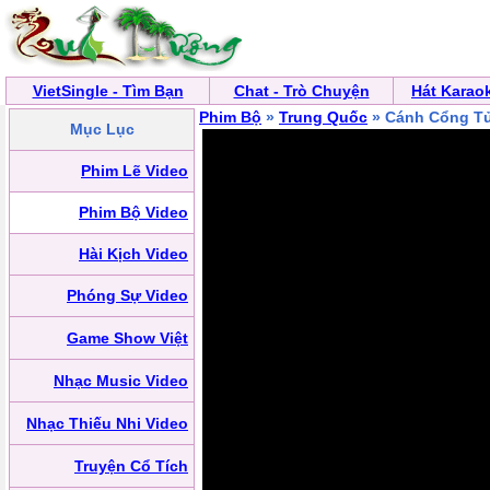
VietSingle - Tìm Bạn
Chat - Trò Chuyện
Hát Karao
Phim Bộ
»
Trung Quốc
» Cánh Cổng T
Mục Lục
Phim Lẽ Video
Phim Bộ Video
Hài Kịch Video
Phóng Sự Video
Game Show Việt
Nhạc Music Video
Nhạc Thiếu Nhi Video
Truyện Cổ Tích