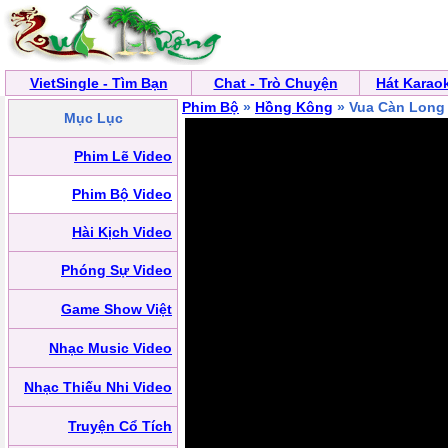
VietSingle - Tìm Bạn
Chat - Trò Chuyện
Hát Karao
Phim Bộ
»
Hồng Kông
» Vua Càn Long
Mục Lục
Phim Lẽ Video
Phim Bộ Video
Hài Kịch Video
Phóng Sự Video
Game Show Việt
Nhạc Music Video
Nhạc Thiếu Nhi Video
Truyện Cổ Tích