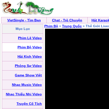
VietSingle - Tìm Bạn
Chat - Trò Chuyện
Hát Karao
Phim Bộ
»
Trung Quốc
» Thế Giới Liv
Mục Lục
Phim Lẽ Video
Phim Bộ Video
Hài Kịch Video
Phóng Sự Video
Game Show Việt
Nhạc Music Video
Nhạc Thiếu Nhi Video
Truyện Cổ Tích