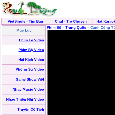
VietSingle - Tìm Bạn
Chat - Trò Chuyện
Hát Karao
Phim Bộ
»
Trung Quốc
» Cánh Cổng T
Mục Lục
Phim Lẽ Video
Phim Bộ Video
Hài Kịch Video
Phóng Sự Video
Game Show Việt
Nhạc Music Video
Nhạc Thiếu Nhi Video
Truyện Cổ Tích