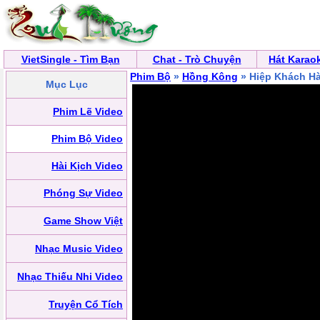
VietSingle - Tìm Bạn
Chat - Trò Chuyện
Hát Karao
Phim Bộ
»
Hồng Kông
» Hiệp Khách H
Mục Lục
Phim Lẽ Video
Phim Bộ Video
Hài Kịch Video
Phóng Sự Video
Game Show Việt
Nhạc Music Video
Nhạc Thiếu Nhi Video
Truyện Cổ Tích