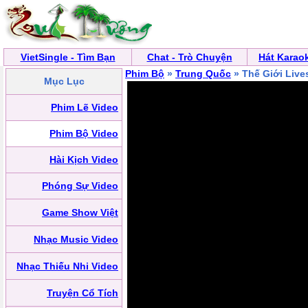
VietSingle - Tìm Bạn
Chat - Trò Chuyện
Hát Karao
Phim Bộ
»
Trung Quốc
» Thế Giới Liv
Mục Lục
Phim Lẽ Video
Phim Bộ Video
Hài Kịch Video
Phóng Sự Video
Game Show Việt
Nhạc Music Video
Nhạc Thiếu Nhi Video
Truyện Cổ Tích