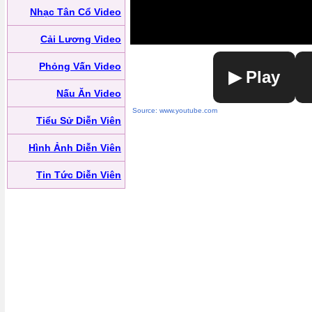
Nhạc Tân Cổ Video
Cải Lương Video
Phỏng Vấn Video
▶ Play
Nấu Ăn Video
Source: www.youtube.com
Tiểu Sử Diễn Viên
Hình Ảnh Diễn Viên
Tin Tức Diễn Viên