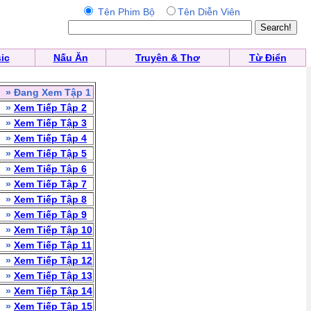
Tên Phim Bộ
Tên Diễn Viên
ic
Nấu Ăn
Truyện & Thơ
Từ Điển
» Đang Xem Tập 1
»
Xem Tiếp Tập 2
»
Xem Tiếp Tập 3
»
Xem Tiếp Tập 4
»
Xem Tiếp Tập 5
»
Xem Tiếp Tập 6
»
Xem Tiếp Tập 7
»
Xem Tiếp Tập 8
»
Xem Tiếp Tập 9
»
Xem Tiếp Tập 10
»
Xem Tiếp Tập 11
»
Xem Tiếp Tập 12
»
Xem Tiếp Tập 13
»
Xem Tiếp Tập 14
»
Xem Tiếp Tập 15