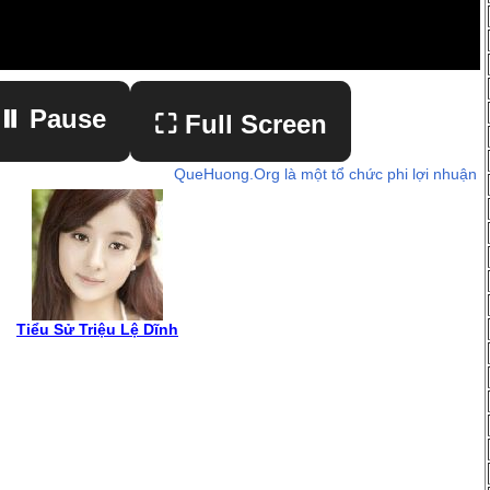
⏸ Pause
⛶ Full Screen
QueHuong.Org là một tổ chức phi lợi nhuận
▶ Play
Tiểu Sử Triệu Lệ Dĩnh