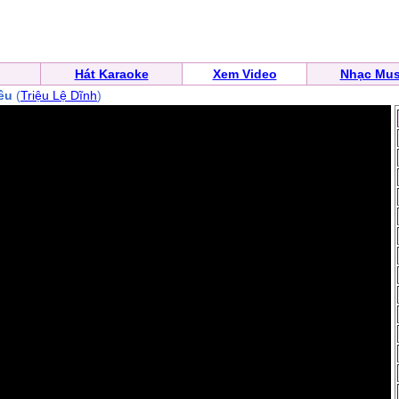
Hát Karaoke
Xem Video
Nhạc Mus
êu
(
Triệu Lệ Dĩnh
)