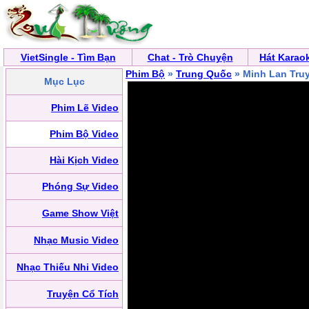
VietSingle - Tìm Bạn
Chat - Trò Chuyện
Hát Karao
Phim Bộ
»
Trung Quốc
» Minh Lan Tru
Mục Lục
Phim Lẽ Video
Phim Bộ Video
Hài Kịch Video
Phóng Sự Video
Game Show Việt
Nhạc Music Video
Nhạc Thiếu Nhi Video
Truyện Cổ Tích