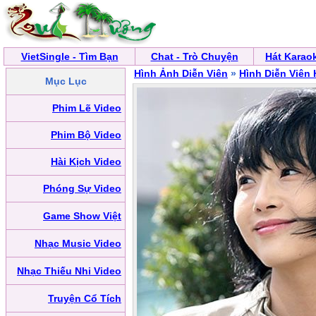
VietSingle - Tìm Bạn
Chat - Trò Chuyện
Hát Karao
Hình Ảnh Diễn Viên
»
Hình Diễn Viên
Mục Lục
Phim Lẽ Video
Phim Bộ Video
Hài Kịch Video
Phóng Sự Video
Game Show Việt
Nhạc Music Video
Nhạc Thiếu Nhi Video
Truyện Cổ Tích