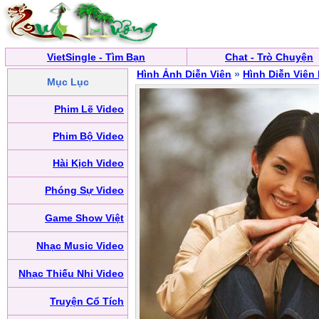
VietSingle - Tìm Bạn
Chat - Trò Chuyện
Hình Ảnh Diễn Viên
»
Hình Diễn Viên
Mục Lục
Phim Lẽ Video
Phim Bộ Video
Hài Kịch Video
Phóng Sự Video
Game Show Việt
Nhạc Music Video
Nhạc Thiếu Nhi Video
Truyện Cổ Tích