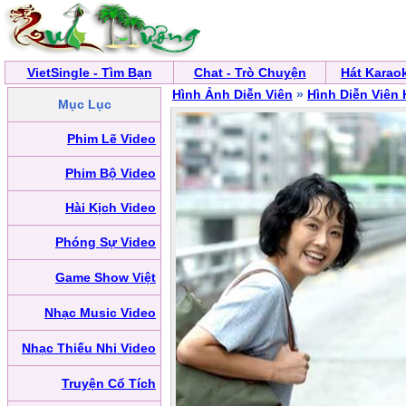
VietSingle - Tìm Bạn
Chat - Trò Chuyện
Hát Karao
Hình Ảnh Diễn Viên
»
Hình Diễn Viên
Mục Lục
Phim Lẽ Video
Phim Bộ Video
Hài Kịch Video
Phóng Sự Video
Game Show Việt
Nhạc Music Video
Nhạc Thiếu Nhi Video
Truyện Cổ Tích