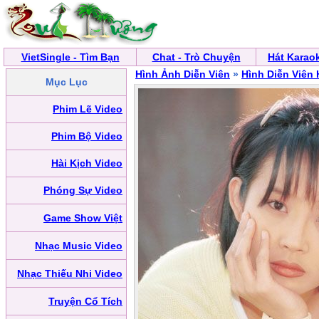
VietSingle - Tìm Bạn
Chat - Trò Chuyện
Hát Karao
Hình Ảnh Diễn Viên
»
Hình Diễn Viên
Mục Lục
Phim Lẽ Video
Phim Bộ Video
Hài Kịch Video
Phóng Sự Video
Game Show Việt
Nhạc Music Video
Nhạc Thiếu Nhi Video
Truyện Cổ Tích