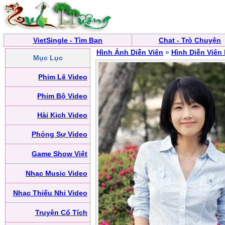
VietSingle - Tìm Bạn
Chat - Trò Chuyện
Hình Ảnh Diễn Viên
»
Hình Diễn Viên
Mục Lục
Phim Lẽ Video
Phim Bộ Video
Hài Kịch Video
Phóng Sự Video
Game Show Việt
Nhạc Music Video
Nhạc Thiếu Nhi Video
Truyện Cổ Tích