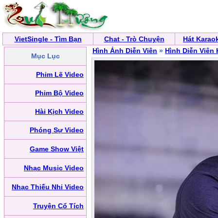
VietSingle - Tìm Bạn
Chat - Trò Chuyện
Hát Karao
Hình Ảnh Diễn Viên
»
Hình Diễn Viên
Mục Lục
Phim Lẽ Video
Phim Bộ Video
Hài Kịch Video
Phóng Sự Video
Game Show Việt
Nhạc Music Video
Nhạc Thiếu Nhi Video
Truyện Cổ Tích