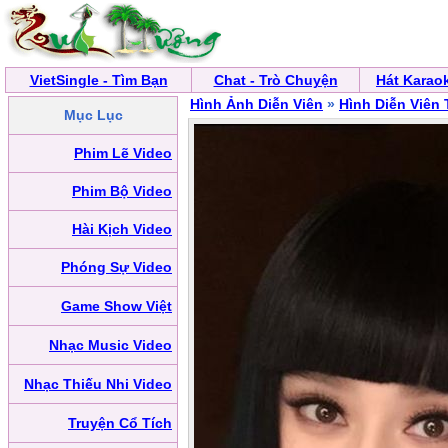
VietSingle - Tìm Bạn
Chat - Trò Chuyện
Hát Karao
Hình Ảnh Diễn Viên
»
Hình Diễn Viên
Mục Lục
Phim Lẽ Video
Phim Bộ Video
Hài Kịch Video
Phóng Sự Video
Game Show Việt
Nhạc Music Video
Nhạc Thiếu Nhi Video
Truyện Cổ Tích