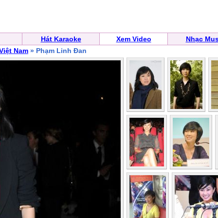
Hát Karaoke
Xem Video
Nhạc Mus
 Việt Nam
» Phạm Linh Đan