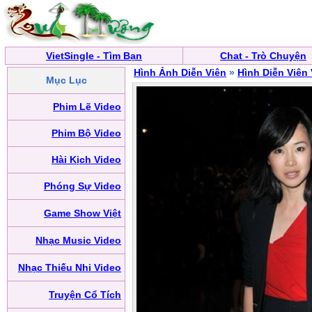
VietSingle - Tìm Bạn
Chat - Trò Chuyện
Hình Ảnh Diễn Viên
»
Hình Diễn Viên
Mục Lục
Phim Lẽ Video
Phim Bộ Video
Hài Kịch Video
Phóng Sự Video
Game Show Việt
Nhạc Music Video
Nhạc Thiếu Nhi Video
Truyện Cổ Tích