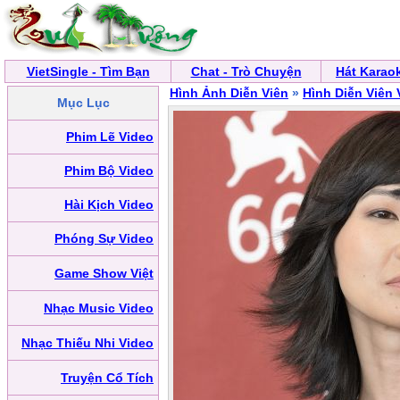
VietSingle - Tìm Bạn
Chat - Trò Chuyện
Hát Karao
Hình Ảnh Diễn Viên
»
Hình Diễn Viên 
Mục Lục
Phim Lẽ Video
Phim Bộ Video
Hài Kịch Video
Phóng Sự Video
Game Show Việt
Nhạc Music Video
Nhạc Thiếu Nhi Video
Truyện Cổ Tích