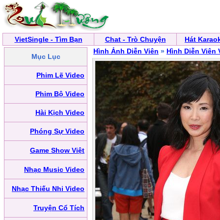
VietSingle - Tìm Bạn
Chat - Trò Chuyện
Hát Karao
Hình Ảnh Diễn Viên
»
Hình Diễn Viên 
Mục Lục
Phim Lẽ Video
Phim Bộ Video
Hài Kịch Video
Phóng Sự Video
Game Show Việt
Nhạc Music Video
Nhạc Thiếu Nhi Video
Truyện Cổ Tích