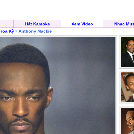
Hát Karaoke
Xem Video
Nhạc Mus
 Hoa Kỳ
» Anthony Mackie