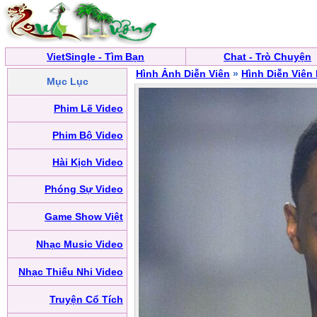
VietSingle - Tìm Bạn
Chat - Trò Chuyện
Hình Ảnh Diễn Viên
»
Hình Diễn Viên
Mục Lục
Phim Lẽ Video
Phim Bộ Video
Hài Kịch Video
Phóng Sự Video
Game Show Việt
Nhạc Music Video
Nhạc Thiếu Nhi Video
Truyện Cổ Tích