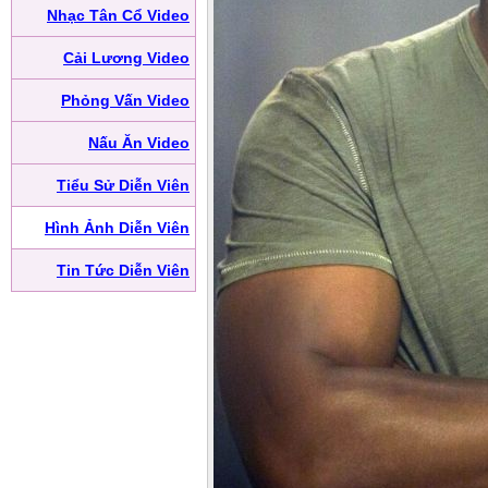
Nhạc Tân Cổ Video
Cải Lương Video
Phỏng Vấn Video
Nấu Ăn Video
Tiểu Sử Diễn Viên
Hình Ảnh Diễn Viên
Tin Tức Diễn Viên