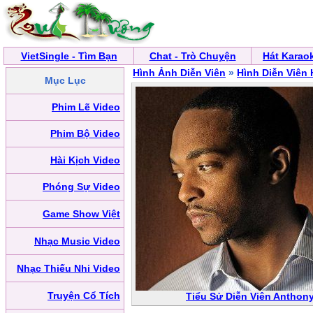
VietSingle - Tìm Bạn
Chat - Trò Chuyện
Hát Karao
Hình Ảnh Diễn Viên
»
Hình Diễn Viên
Mục Lục
Phim Lẽ Video
Phim Bộ Video
Hài Kịch Video
Phóng Sự Video
Game Show Việt
Nhạc Music Video
Nhạc Thiếu Nhi Video
Truyện Cổ Tích
Tiểu Sử Diễn Viên Anthon