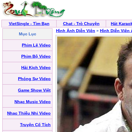
VietSingle - Tìm Bạn
Chat - Trò Chuyện
Hát Karao
Hình Ảnh Diễn Viên
»
Hình Diễn Viên
Mục Lục
Phim Lẽ Video
Phim Bộ Video
Hài Kịch Video
Phóng Sự Video
Game Show Việt
Nhạc Music Video
Nhạc Thiếu Nhi Video
Truyện Cổ Tích