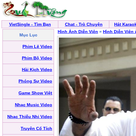
VietSingle - Tìm Bạn
Chat - Trò Chuyện
Hát Karao
Hình Ảnh Diễn Viên
»
Hình Diễn Viên
Mục Lục
Phim Lẽ Video
Phim Bộ Video
Hài Kịch Video
Phóng Sự Video
Game Show Việt
Nhạc Music Video
Nhạc Thiếu Nhi Video
Truyện Cổ Tích