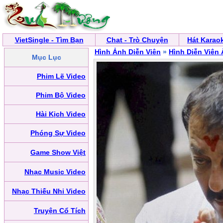
VietSingle - Tìm Bạn
Chat - Trò Chuyện
Hát Karao
Hình Ảnh Diễn Viên
»
Hình Diễn Viên
Mục Lục
Phim Lẽ Video
Phim Bộ Video
Hài Kịch Video
Phóng Sự Video
Game Show Việt
Nhạc Music Video
Nhạc Thiếu Nhi Video
Truyện Cổ Tích