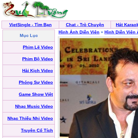
VietSingle - Tìm Bạn
Chat - Trò Chuyện
Hát Karao
Hình Ảnh Diễn Viên
»
Hình Diễn Viên
Mục Lục
Phim Lẽ Video
Phim Bộ Video
Hài Kịch Video
Phóng Sự Video
Game Show Việt
Nhạc Music Video
Nhạc Thiếu Nhi Video
Truyện Cổ Tích