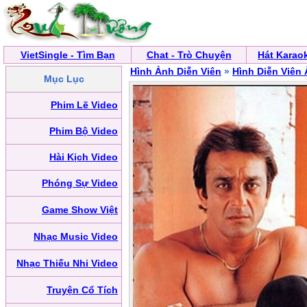
VietSingle - Tìm Bạn
Chat - Trò Chuyện
Hát Karao
Hình Ảnh Diễn Viên
»
Hình Diễn Viên
Mục Lục
Phim Lẽ Video
Phim Bộ Video
Hài Kịch Video
Phóng Sự Video
Game Show Việt
Nhạc Music Video
Nhạc Thiếu Nhi Video
Truyện Cổ Tích