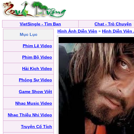
VietSingle - Tìm Bạn
Chat - Trò Chuyện
Hình Ảnh Diễn Viên
»
Hình Diễn Viên
Mục Lục
Phim Lẽ Video
Phim Bộ Video
Hài Kịch Video
Phóng Sự Video
Game Show Việt
Nhạc Music Video
Nhạc Thiếu Nhi Video
Truyện Cổ Tích