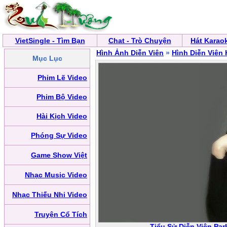
VietSingle - Tìm Bạn
Chat - Trò Chuyện
Hát Karao
Hình Ảnh Diễn Viên
»
Hình Diễn Viên
Mục Lục
Phim Lẽ Video
Phim Bộ Video
Hài Kịch Video
Phóng Sự Video
Game Show Việt
Nhạc Music Video
Nhạc Thiếu Nhi Video
Truyện Cổ Tích
Tiểu Sử Diễn Viên Par