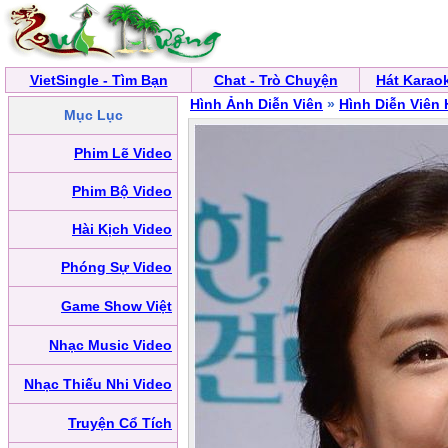
VietSingle - Tìm Bạn
Chat - Trò Chuyện
Hát Karao
Hình Ảnh Diễn Viên
»
Hình Diễn Viên
Mục Lục
Phim Lẽ Video
Phim Bộ Video
Hài Kịch Video
Phóng Sự Video
Game Show Việt
Nhạc Music Video
Nhạc Thiếu Nhi Video
Truyện Cổ Tích