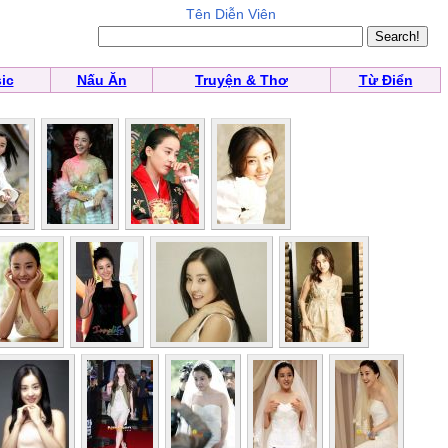
Tên Diễn Viên
ic
Nấu Ăn
Truyện & Thơ
Từ Điển