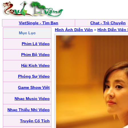
VietSingle - Tìm Bạn
Chat - Trò Chuyện
Hình Ảnh Diễn Viên
»
Hình Diễn Viên
Mục Lục
Phim Lẽ Video
Phim Bộ Video
Hài Kịch Video
Phóng Sự Video
Game Show Việt
Nhạc Music Video
Nhạc Thiếu Nhi Video
Truyện Cổ Tích