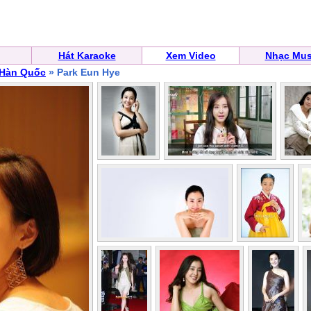
Hát Karaoke
Xem Video
Nhạc Mus
 Hàn Quốc
» Park Eun Hye