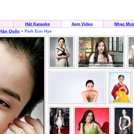
Hát Karaoke
Xem Video
Nhạc Mus
 Hàn Quốc
» Park Eun Hye