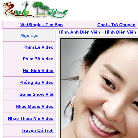
VietSingle - Tìm Bạn
Chat - Trò Chuyện
Hình Ảnh Diễn Viên
»
Hình Diễn Viên
Mục Lục
Phim Lẽ Video
Phim Bộ Video
Hài Kịch Video
Phóng Sự Video
Game Show Việt
Nhạc Music Video
Nhạc Thiếu Nhi Video
Truyện Cổ Tích