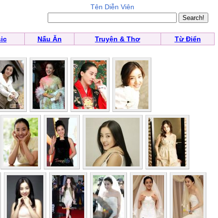
Tên Diễn Viên
ic
Nấu Ăn
Truyện & Thơ
Từ Điển