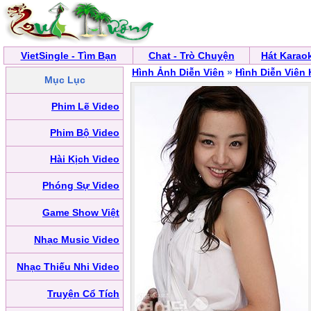
VietSingle - Tìm Bạn
Chat - Trò Chuyện
Hát Karao
Hình Ảnh Diễn Viên
»
Hình Diễn Viên
Mục Lục
Phim Lẽ Video
Phim Bộ Video
Hài Kịch Video
Phóng Sự Video
Game Show Việt
Nhạc Music Video
Nhạc Thiếu Nhi Video
Truyện Cổ Tích