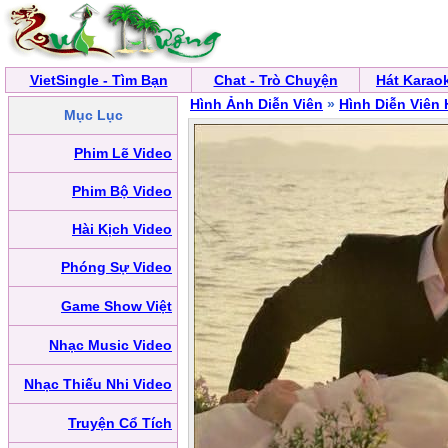
VietSingle - Tìm Bạn
Chat - Trò Chuyện
Hát Karao
Hình Ảnh Diễn Viên
»
Hình Diễn Viên
Mục Lục
Phim Lẽ Video
Phim Bộ Video
Hài Kịch Video
Phóng Sự Video
Game Show Việt
Nhạc Music Video
Nhạc Thiếu Nhi Video
Truyện Cổ Tích